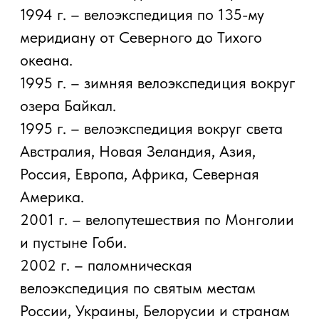
Интересные факты:
Велопробег по маршруту Находка—
Москва—Ленинград, где принимали
участие путешественники из СССР и
США. В пробеге участвовал и старший
брат Павла, знаменитый
путешественник – Конюхов Фёдор
Филиппович;
В течении пяти лет с 1995 по 2000 год
Павел совершил кругосветное
путешествие на велосипеде. За это
время ему удалось посетить шесть
континентов и побывать в ста странах
мира;
В 2007 году за 19 дней совершил
велопробег по маршруту: Находка —
Лазо — Ольга — Дальнегорск —
Пластун — Мельничное — Красный Яр