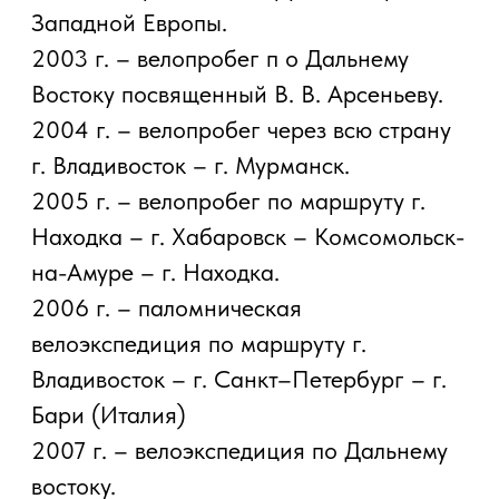
— Вяземский — Спасск-Дальний —
Турий Рог — Уссурийск — Артем —
Находка, преодолев расстояние более
двух тысяч километров.
Одним из наиболее значимых по праву
считается велоэкспедиция вдоль
северной границы России по маршруту
легендарного путешественника первой
половины XX века – Глеба Травина.
Вместе с группой друзей-
единомышленников, выдвинувшись из
Архангельска, Павел достиг самого
восточного населенного пункта
Российской Федерации – села Уэлен в
Чукотке. Передвигаясь лишь на
велосипеде, ему удалось преодолеть
такие участки маршрута, как Полюс
холода в Верхоянске, где температура
может достигать семидесяти пяти
градусов ниже ноля(!). Этому