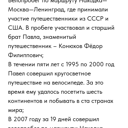
Для СМИ
+7 (910) 746-85-09
info@velomarshrut.ru
По вопросам сотрудничества
+7 (910) 746-85-09
info@velomarshrut.ru
© 2026 Павел Конюхов.
Все права защищены.