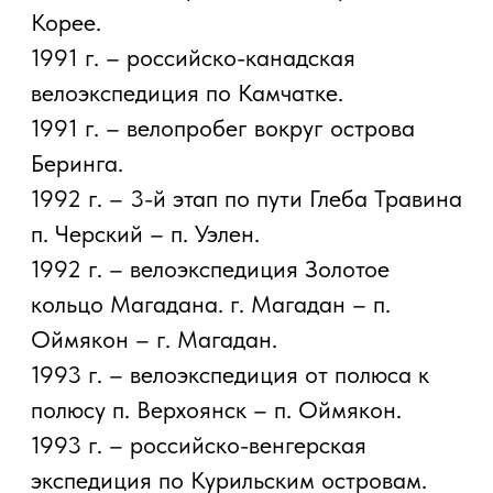
2005 г. – велопробег по маршруту г.
Находка – г. Хабаровск – Комсомольск-
на-Амуре – г. Находка.
2006 г. – паломническая
велоэкспедиция по маршруту г.
Владивосток – г. Санкт–Петербург – г.
Бари (Италия)
2007 г. – велоэкспедиция по Дальнему
востоку.
2009 г. – велопробег вокруг
Воронежской области.
2011 г. – велопробег г. Воронеж –
Куликово поле – г. Воронеж.
2018 г. – восхождение на гору Эльбрус.
2019 г. – восхождение на гору Белуха.
2020 г. – велопробег вокруг
полуострова Крым.
2021 г. – велопробег Москва —
Воронеж