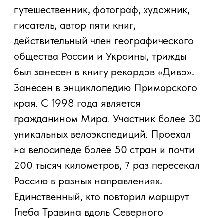
Россию в разных направлениях.
Единственный, кто повторил маршрут
Глеба Травина вдоль Северного
ледовитого океана. Дважды достигал
Полюса холода зимой. Прошел пустыни
Австралии и Гоби. Впервые с командой
проехал от Северного до Тихого океана.
Основные экспедиции :
1983 г. – одиночный велопробег через
страну Находка – Одесса.
1984 г. – велоэкспедиция через весь
остров Сахалин, с юга на север.
1985 г. – велоэкспедиция вдоль
западной границы Советского Союза:
Мурманск, Калининград, Брест, Одесса.
1986 г. – велоэкспедиция по пути В.