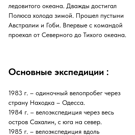
Арсеньева.
1987 г. – велоэкспедиция по пути Глеба
Травина по маршруту Архангельск–
Тикси.
1988 г. – велопробег по границам
Приморского края.
1989 г. – 2-й этап по пути Глеба
Травина по маршруту Тикси – Черский.
1989 г. – советско-американская
велоэкспедиция по маршруту Находка –
Ленинград.
1990 г. – велопробег Москва – Крым –
Москва.
1990 г. – велоэкспедиция по местам
малочисленных народов Дальнего
Востока, п. Красный Яр – берег Тихого
океана – Сов. Гавань – г. Николаевск-
на-Амуре. 138
1990 г. – советско-болгарская