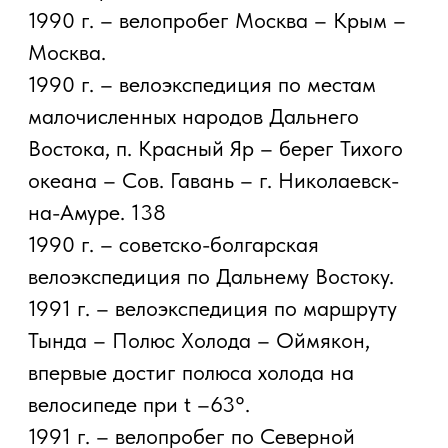
1994 г. – велоэкспедиция по 135-му
меридиану от Северного до Тихого
океана.
1995 г. – зимняя велоэкспедиция вокруг
озера Байкал.
1995 г. – велоэкспедиция вокруг света
Австралия, Новая Зеландия, Азия,
Россия, Европа, Африка, Северная
Америка.
2001 г. – велопутешествия по Монголии
и пустыне Гоби.
2002 г. – паломническая
велоэкспедиция по святым местам
России, Украины, Белорусии и странам
Западной Европы.
2003 г. – велопробег п о Дальнему
Востоку посвященный В. В. Арсеньеву.
2004 г. – велопробег через всю страну
г. Владивосток – г. Мурманск.