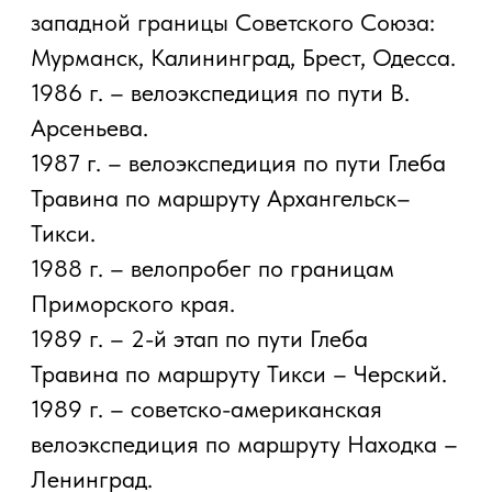
велоэкспедиция по Дальнему Востоку.
1991 г. – велоэкспедиция по маршруту
Тында – Полюс Холода – Оймякон,
впервые достиг полюса холода на
велосипеде при t –63°.
1991 г. – велопробег по Северной
Корее.
1991 г. – российско-канадская
велоэкспедиция по Камчатке.
1991 г. – велопробег вокруг острова
Беринга.
1992 г. – 3-й этап по пути Глеба Травина
п. Черский – п. Уэлен.
1992 г. – велоэкспедиция Золотое
кольцо Магадана. г. Магадан – п.
Оймякон – г. Магадан.
1993 г. – велоэкспедиция от полюса к
полюсу п. Верхоянск – п. Оймякон.
1993 г. – российско-венгерская
экспедиция по Курильским островам.