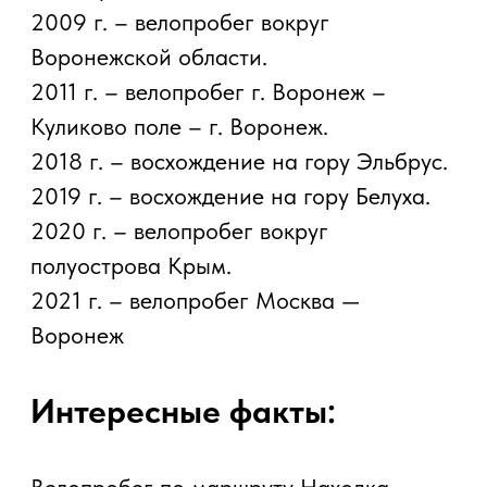
приключению Павел Филиппович
посвятил три книги, которые будут
одинаково интересны как людям,
далеким от туризма, так и настоящим
профессионалам.
Партнеры и
друзья